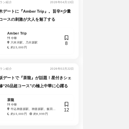
ラン紹介
2026年04月13日
木デートに『Amber Trip』。旨辛×少量
コースの刺激が大人を魅了する
Amber Trip
中華
8
六本木駅、乃木坂駅
約15,000円
ラン紹介
2026年02月22日
坂デートで『茶龍』が話題！星付きシェ
修“20品超コース”の極上中華に心躍る
茶龍
中華
12
牛込神楽坂駅、神楽坂駅、飯田橋
駅
約15,000円
約9,999円