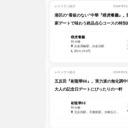
レストラン紹介
2026年0
港区の“看板のない”中華『瞎虎餐廳』。
家デートで味わう絶品点心コースの特別
瞎虎餐廳
中華
白金高輪駅、白金台駅
約20,000円
レストラン紹介
2026年0
五反田『彬龍華66』。実力派の無化調中
大人の記念日デートにぴったりの一軒
彬龍華66
中華
五反田駅、不動前駅、大崎広小路
駅