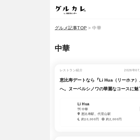
グルメ記事TOP
>
中華
中華
レストラン紹介
2026年0
恵比寿デートなら『Li Hua（リーホァ）
へ。ヌーベルシノワの華麗なコースに魅
Li Hua
中華
恵比寿駅、代官山駅
約10,000円
約2,000円