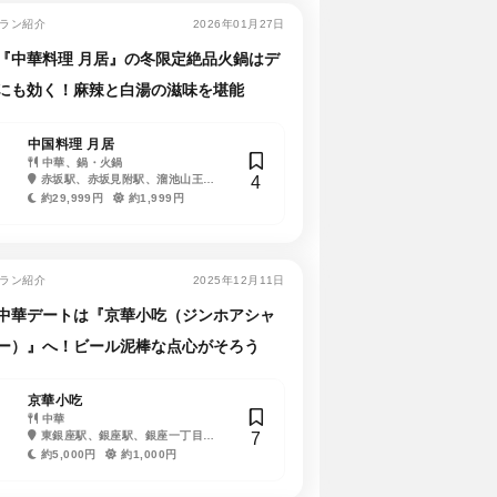
ラン紹介
2026年01月27日
『中華料理 月居』の冬限定絶品火鍋はデ
にも効く！麻辣と白湯の滋味を堪能
中国料理 月居
中華、鍋・火鍋
4
赤坂駅、赤坂見附駅、溜池山王
駅、永田町駅
約29,999円
約1,999円
ラン紹介
2025年12月11日
中華デートは『京華小吃（ジンホアシャ
ー）』へ！ビール泥棒な点心がそろう
京華小吃
中華
7
東銀座駅、銀座駅、銀座一丁目
駅、有楽町駅、築地市場駅、日比谷
約5,000円
約1,000円
駅、築地駅、新富町駅、新橋駅