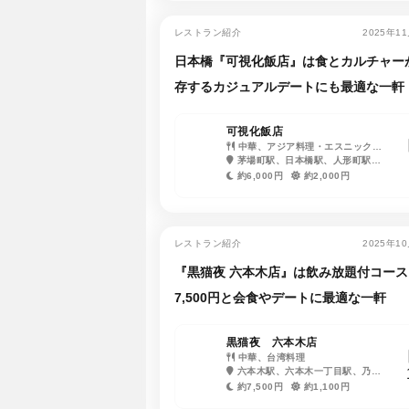
レストラン紹介
2025年1
日本橋『可視化飯店』は食とカルチャー
存するカジュアルデートにも最適な一軒
可視化飯店
中華、アジア料理・エスニック、
創作料理・イノベーティブ・フュー
茅場町駅、日本橋駅、人形町駅、
ジョン、ワイン、日本酒・焼酎
水天宮前駅、三越前駅
約6,000円
約2,000円
レストラン紹介
2025年1
『黒猫夜 六本木店』は飲み放題付コース
7,500円と会食やデートに最適な一軒
黒猫夜 六本木店
中華、台湾料理
六本木駅、六本木一丁目駅、乃木
坂駅
約7,500円
約1,100円