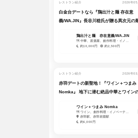
レストラン紹介
2026年0
白金台デートなら『鶏出汁と麺 存在意
義/WA.JIN』長谷川稔氏が贈る異次元の
験
鶏出汁と麺 存在意義/WA.JIN
中華、居酒屋、創作料理・イノベ
ーティブ・フュージョン、日本酒・
約10,000円
約2,500円
焼酎、ウイスキー
レストラン紹介
2026年0
赤羽デートの新聖地！『ワイン＋つまみ
Nomka』 地下に潜む絶品中華とワイン
家
ワイン＋つまみ Nomka
ワイン、創作料理・イノベーティ
ブ・フュージョン
赤羽駅、赤羽岩淵駅
約6,000円