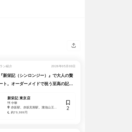
ラン紹介
2026年05月03日
『新栄記（シンロンジー）』で大人の贅
ート。オーダーメイドで祝う至高の記念
新栄記 東京店
中華
2
赤坂駅、赤坂見附駅、溜池山王
駅、永田町駅、国会議事堂前駅
約79,999円