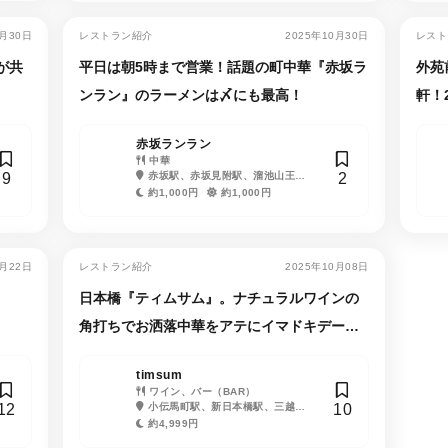
1月30日
レストラン紹介
2025年10月30日
レスト
が共
平日は朝5時まで営業！話題の町中華『赤坂ラ
外苑
ンラン』のラーメンは〆にも最高！
軒！
赤坂ランラン
中華
9
2
赤坂駅、赤坂見附駅、溜池山王
駅、永田町駅
約1,000円
約1,000円
0月22日
レストラン紹介
2025年10月08日
日本橋『ティムサム』。ナチュラルワインの
角打ちでお洒落中華をアテにイマドキデート
を満喫
timsum
ワイン、バー（BAR）
12
10
小伝馬町駅、新日本橋駅、三越前
駅、人形町駅
約4,999円