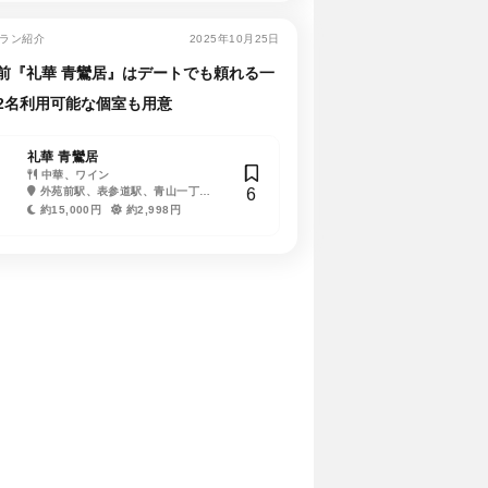
ラン紹介
2025年10月25日
前『礼華 青鸞居』はデートでも頼れる一
2名利用可能な個室も用意
礼華 青鸞居
中華、ワイン
6
外苑前駅、表参道駅、青山一丁目
駅
約15,000円
約2,998円