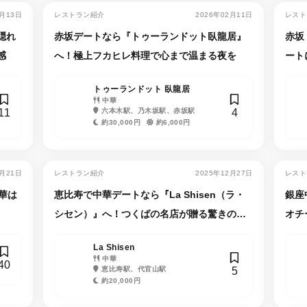
2月13日
レストラン紹介
2026年02月11日
レスト
隠れ
赤坂デートなら『トゥーランドット臥龍居』
赤坂
感
へ！極上フカヒレ料理で心まで温まる夜を
ート
トゥーランドット 臥龍居
中華
11
4
六本木駅、乃木坂駅、赤坂駅
約30,000円
約6,000円
1月21日
レストラン紹介
2025年12月27日
レスト
華は
恵比寿で中華デートなら『La Shisen（ラ・
銀座
シセン）』へ！つくばの名店が贈る驚きの四
オチ
川料理
La Shisen
中華
40
5
恵比寿駅、代官山駅
約20,000円