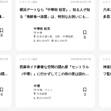
5月02日
レストラン紹介
2026年04月17日
レスト
横浜デートなら『中華街 桂宮』。知る人ぞ知
六本
麺体
る「海鮮食べ放題」は、特別なお祝いにも最
多皿
適
中華街 桂宮
中華
8
6
日本大通り駅、元町・中華街駅、
石川町駅
約5,000円
約1,000円
3月27日
レストラン紹介
2026年03月07日
レスト
西麻布イチ豪奢な空間の隠れ家『セントラル
神楽
の隠れ
（中環）』に行かずしてこの街の夜は語れな
フ監
い！
中環
中華、ワイン
4
3
乃木坂駅
約10,000円