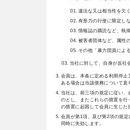
違法な又は相当性を欠
有形力の行使に限定し
情報誌の購読など、執
被害者団体など、属性
その他「暴力団員によ
当社に対して、自身が反社
会員は、本条に定める利用停止
ある場合は当該債務について直
当社は、前三項の規定に従い、
のとし、またこれらの措置を行
の措置に起因して会員に生じた
会員が第1項、及び第2項の規
同時に失効します。