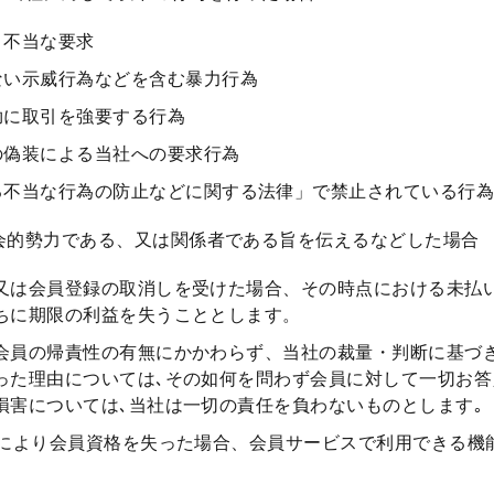
く不当な要求
ない示威行為などを含む暴力行為
拗に取引を強要する行為
の偽装による当社への要求行為
る不当な行為の防止などに関する法律」で禁止されている行
会的勢力である、又は関係者である旨を伝えるなどした場合
又は会員登録の取消しを受けた場合、その時点における未払
ちに期限の利益を失うこととします。
会員の帰責性の有無にかかわらず、当社の裁量・判断に基づ
った理由については､その如何を問わず会員に対して一切お答
損害については､当社は一切の責任を負わないものとします｡
定により会員資格を失った場合、会員サービスで利用できる機