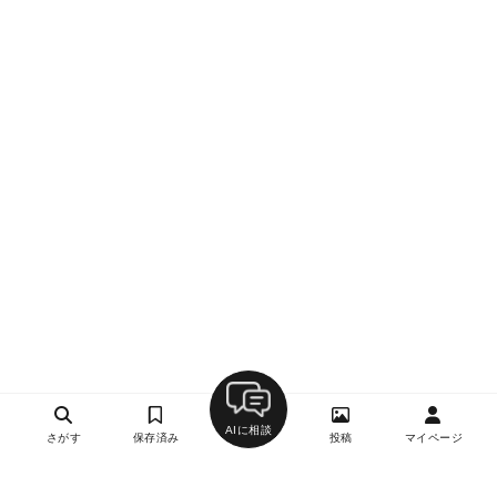
AIに相談
さがす
保存済み
投稿
マイページ