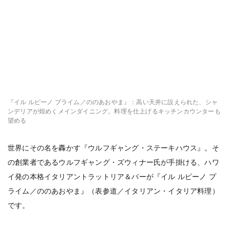
『イル ルピーノ プライム／ののあおやま』：高い天井に設えられた、シャ
ンデリアが煌めくメインダイニング。料理を仕上げるキッチンカウンターも
望める
世界にその名を轟かす『ウルフギャング・ステーキハウス』。そ
の創業者であるウルフギャング・ズウィナー氏が手掛ける、ハワ
イ発の本格イタリアントラットリア＆バーが『イル ルピーノ プ
ライム／ののあおやま』（表参道／イタリアン・イタリア料理）
です。