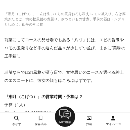
『湖月（こげつ）』：左は生いくらの黄身おろし和え レモン釜入り、右は厚
焼きたまご、鴨の松風鱧の煮凝り、さつまいもの甘煮。手前の器はトンブリ
としめじ、山芋の和え物
前菜にしてコースの見せ場でもある「八寸」には、エビの旨煮や
ハモの煮凝りなど手の込んだ品々が少しずつ並び、まさに“美味の
玉手箱”。
老舗ならではの風格が漂う店で、女性思いのコースが選べる紳士
のエスコートに、彼女の顔もほころぶはずです。
『湖月（こげつ）』の営業時間・予算は？
予算（1人）
ディナー：20,000円ほど
ランチ：2,000円ほど
AIに相談
さがす
保存済み
投稿
マイページ