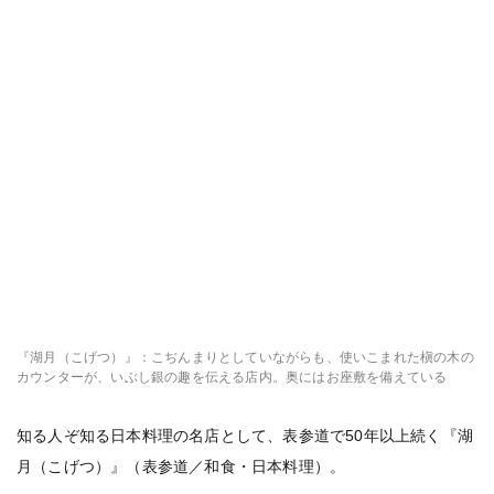
『湖月（こげつ）』：こぢんまりとしていながらも、使いこまれた槇の木の
カウンターが、いぶし銀の趣を伝える店内。奥にはお座敷を備えている
知る人ぞ知る日本料理の名店として、表参道で50年以上続く『湖
月（こげつ）』（表参道／和食・日本料理）。