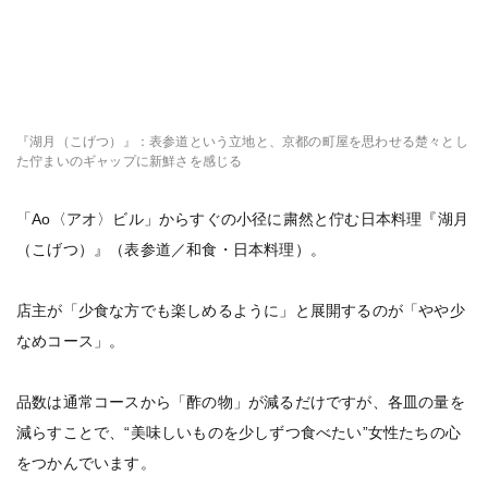
『湖月（こげつ）』：表参道という立地と、京都の町屋を思わせる楚々とし
た佇まいのギャップに新鮮さを感じる
「Ao〈アオ〉ビル」からすぐの小径に粛然と佇む日本料理『湖月
（こげつ）』（表参道／和食・日本料理）。
店主が「少食な方でも楽しめるように」と展開するのが「やや少
なめコース」。
品数は通常コースから「酢の物」が減るだけですが、各皿の量を
減らすことで、“美味しいものを少しずつ食べたい”女性たちの心
をつかんでいます。