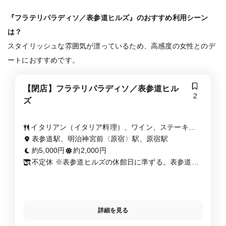
『フラテリパラディソ／表参道ヒルズ』のおすすめ利用シーン
は？
スタイリッシュな雰囲気が漂っているため、高感度の女性とのデ
ートにおすすめです。
【閉店】フラテリパラディソ／表参道ヒル
2
ズ
イタリアン（イタリア料理）、ワイン、ステーキ・
鉄板焼き
表参道駅、明治神宮前〈原宿〉駅、原宿駅
約5,000円
約2,000円
不定休 ※表参道ヒルズの休館日に準ずる。表参道ヒ
ルズにお問い合わせください
詳細を見る