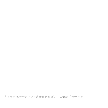
『フラテリパラディソ／表参道ヒルズ』：人気の「ラザニア」