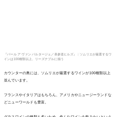
『バール ア ヴァン パルタージェ／表参道ヒルズ』：ソムリエが厳選するワ
インは100種類以上、リーズナブルに揃う
カウンターの奥には、ソムリエが厳選するワインが100種類以上
並んでいます。
フランスやイタリアはもちろん、アメリカやニュージーランドな
どニューワールドも豊富。
グラスワインの種類も多いため、色んなワインを飲みたいという