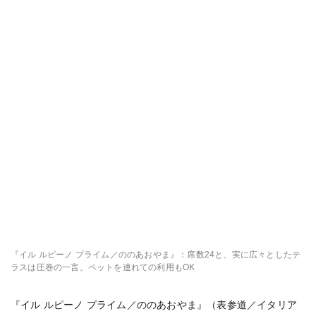
『イル ルピーノ プライム／ののあおやま』：席数24と、実に広々としたテ
ラスは圧巻の一言。ペットを連れての利用もOK
『イル ルピーノ プライム／ののあおやま』（表参道／イタリア