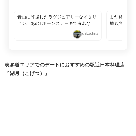
青山に登場したラグジュアリーなイタリ
まだ皆が知ら
アン。あのTボーンステーキで有名なウ
地も少し奥ま
ルフギャング監修だというから、期待も
ころでも特別
sakashita
あがります。ガラス張りのワインセラー
ドーン！のラ
の中には稀少な銘柄がズラリ。テラスも
ある意味健康
綺麗で、ちょっぴり贅沢な夜にぴったり
方をお誘いで
です。（個室あり）
表参道エリアでのデートにおすすめの駅近日本料理店
『湖月（こげつ）』