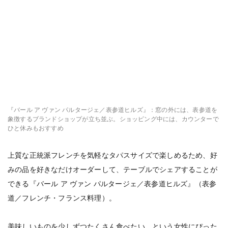
『バール ア ヴァン パルタージェ／表参道ヒルズ』：窓の外には、表参道を
象徴するブランドショップが立ち並ぶ。ショッピング中には、カウンターで
ひと休みもおすすめ
上質な正統派フレンチを気軽なタパスサイズで楽しめるため、好
みの品を好きなだけオーダーして、テーブルでシェアすることが
できる『バール ア ヴァン パルタージェ／表参道ヒルズ』（表参
道／フレンチ・フランス料理）。
美味しいものを少しずつたくさん食べたい、という女性にぴった