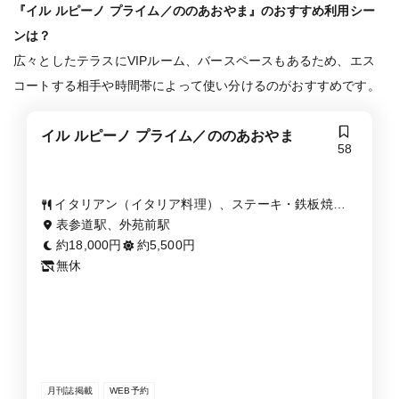
『イル ルピーノ プライム／ののあおやま』のおすすめ利用シー
ンは？
広々としたテラスにVIPルーム、バースペースもあるため、エス
コートする相手や時間帯によって使い分けるのがおすすめです。
イル ルピーノ プライム／ののあおやま
58
イタリアン（イタリア料理）、ステーキ・鉄板焼
き、パスタ
表参道駅、外苑前駅
約18,000円
約5,500円
無休
月刊誌掲載
WEB予約