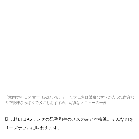
『焼肉ホルモン 青一（あおいち）』：ウデ三角は適度なサシが入った赤身な
ので後味さっぱりで〆にもおすすめ。写真はメニューの一例
扱う精肉はA5ランクの黒毛和牛のメスのみと本格派。そんな肉を
リーズナブルに味わえます。