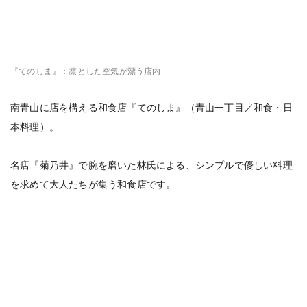
『てのしま』：凛とした空気が漂う店内
南青山に店を構える和食店『てのしま』（青山一丁目／和食・日
本料理）。
名店『菊乃井』で腕を磨いた林氏による、シンプルで優しい料理
を求めて大人たちが集う和食店です。