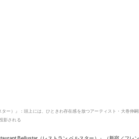
レストラン ベルスター）』：頭上には、ひときわ存在感を放つアーティスト・大
投影される
aurant Bellustar（レストラン ベルスター）』（新宿／