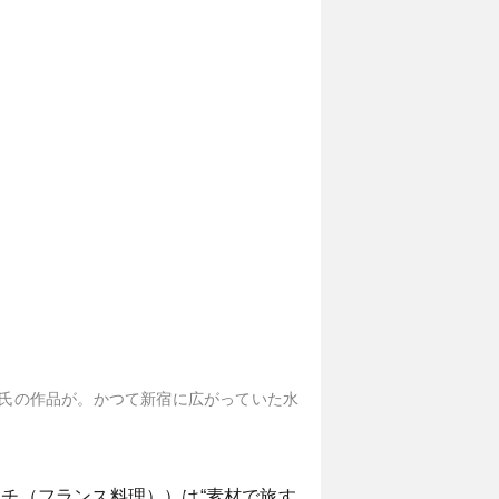
巻伸嗣氏の作品が。かつて新宿に広がっていた水
フレンチ（フランス料理））は“素材で旅す