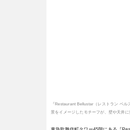
『Restaurant Bellustar（
景をイメージしたモチーフが、壁や天井に
東急歌舞伎町タワー45階にある『Rest