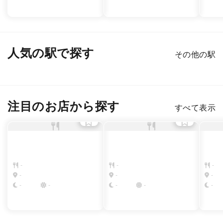
人気の駅で探す
その他の駅
新宿
渋谷
銀座
六本木
恵比寿
表参道
注目のお店から探す
すべて表示
-
-
-
-
-
-
-
-
-
-
-