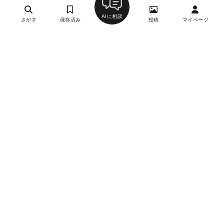
AIに相談
さがす
保存済み
投稿
マイページ
AIX：S
24
フレンチ（フランス料理）、創作料理・イノベーティ
ブ・フュージョン
外苑前駅、青山一丁目駅、表参道駅
約10,000円
約5,000円
不定休
月刊誌掲載
WEB予約
青山はしづめ
20