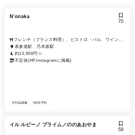
N'onaka
70
フレンチ（フランス料理）、ビストロ・バル、ワイン、
バー（BAR）、洋食
表参道駅、乃木坂駅
約13,000円
-
不定休(HP,Instagramに掲載)
月刊誌掲載
WEB予約
イル ルピーノ プライム／ののあおやま
58