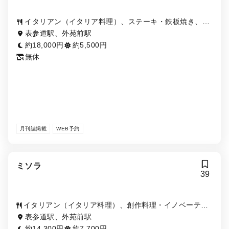
イタリアン（イタリア料理）、ステーキ・鉄板焼き、パ
スタ
表参道駅、外苑前駅
約18,000円
約5,500円
無休
月刊誌掲載
WEB予約
ミソラ
39
イタリアン（イタリア料理）、創作料理・イノベーティ
ブ・フュージョン
表参道駅、外苑前駅
約14,300円
約7,700円