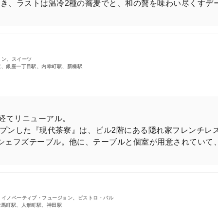
き、ラストは温冷2種の蕎麦でと、和の贅を味わい尽くすデ
ョン、スイーツ
駅、銀座一丁目駅、内幸町駅、新橋駅
を経てリニューアル。
オープンした『現代茶寮』は、ビル2階にある隠れ家フレンチレ
シェフズテーブル。他に、テーブルと個室が用意されていて
・イノベーティブ・フュージョン、ビストロ・バル
伝馬町駅、人形町駅、神田駅