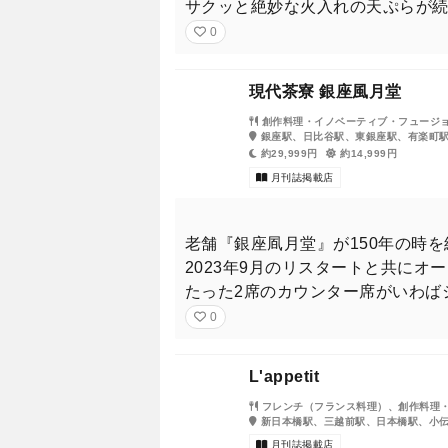
サクッと絶妙な火入れの天ぷらが続
0
現代茶寮 銀座風月堂
創作料理・イノベーティブ・フュージ
銀座駅、日比谷駅、東銀座駅、有楽町
約29,999円
約14,999円
月刊誌掲載店
老舗『銀座凮月堂』が150年の時
2023年9月のリスタートと共に
たった2席のカウンター席がいわば
0
L'appetit
フレンチ（フランス料理）、創作料理
新日本橋駅、三越前駅、日本橋駅、小
月刊誌掲載店