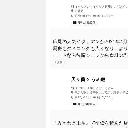
イタリアン（イタリア料理）、パスタ
広尾駅
約25,000円
約10,000円
月刊誌掲載店
広尾の人気イタリアンが2025年4
厨房もダイニングも広くなり、よ
デートなら後藤シェフから食材の
0
銀座にある新中華を訪ねたのは乃
を味わってもらった。
天々蕎々 うめ庵
天ぷら・天丼、そば・うどん
キュートな食べ顔や、珍しいアッ
末広町駅、湯島駅、上野広小路駅、御
約19,999円
約15,000円
月刊誌掲載店
大人の色気が増した北山宏
『みかわ是山居』で研鑽を積んだ