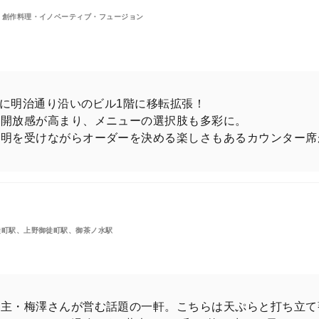
、創作料理・イノベーティブ・フュージョン
月に明治通り沿いのビル1階に移転拡張！
り開放感が高まり、メニューの選択肢も多彩に。
説明を受けながらオーダーを決める楽しさもあるカウンター席
木坂46のエース・遠藤さくらさん。ラグジュアリーな
プのヘアスタイルは見逃せない！ 夏のツアーを控えた
徒町駅、上野御徒町駅、御茶ノ水駅
光さんを至高の焼き鳥にご招待！
店主・梅澤さんが営む話題の一軒。こちらは天ぷらと打ち立て