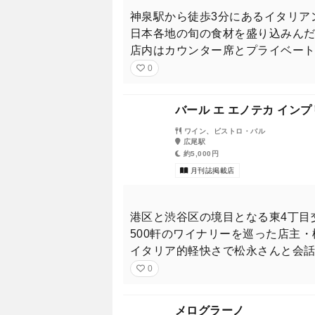
神泉駅から徒歩3分にあるイタリア
日本各地の旬の食材を盛り込みん
店内はカウンター席とプライベー
0
バール エ エノテカ イン
ワイン、ビストロ・バル
広尾駅
約5,000円
月刊誌掲載店
港区と渋谷区の境目となる東4丁目
500軒のワイナリーを巡った店主
イタリア的軽快さで松永さんと会
0
メログラーノ