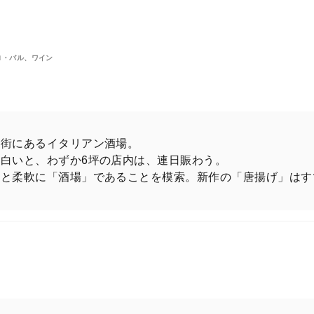
顔いっぱいの上戸さんを切り取った！
購入はこちら
ロ・バル、ワイン
宅街にあるイタリアン酒場。
白いと、わずか6坪の店内は、連日賑わう。
と銀座でラグジュアリー中華
っと柔軟に「酒場」であることを模索。新作の「唐揚げ」はす