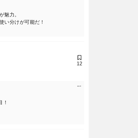
が魅力。
使い分けが可能だ！
12
目！