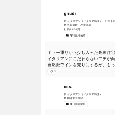
キャラ立ちシェフと相対し、笑
gnudi
イタリアン（イタリア料理）、ビスト
外苑前駅、表参道駅
約6,000円
月刊誌掲載店
キラー通りから少し入った高級住
イタリアンにこだわらないアテが面
乃木坂46・遠藤さくらさん
自然派ワインを売りにするが、も
0
ess.
イタリアン（イタリア料理）
駒場東大前駅
月刊誌掲載店