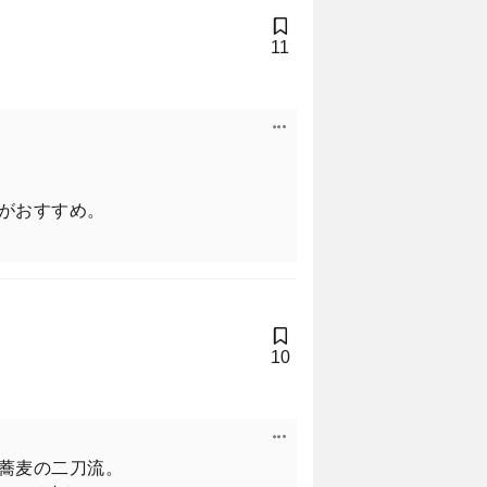
11
がおすすめ。
空間でシグネチャーの北京ダック
、今の心境にも迫った。
10
蕎麦の二刀流。