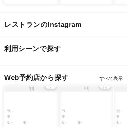
レストランのInstagram
@ norc.jiyugaoka
@ bar36thirtysix
@ ba
利用シーンで探す
デート
接待・会食
２軒目のバー
女子会・友人
Web予約店から探す
すべて表示
-
-
-
-
-
-
-
-
-
-
-