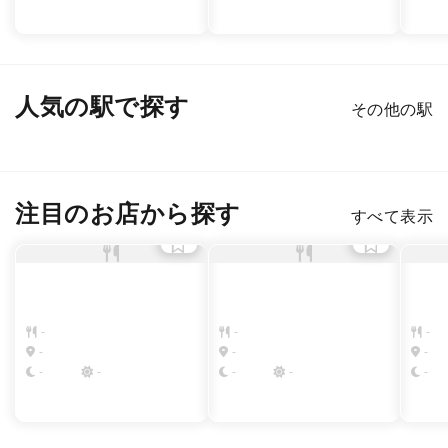
人気の駅で探す
その他の駅
新宿
渋谷
銀座
六本木
恵比寿
表参道
注目のお店から探す
すべて表示
-
-
-
-
-
-
-
-
-
-
-