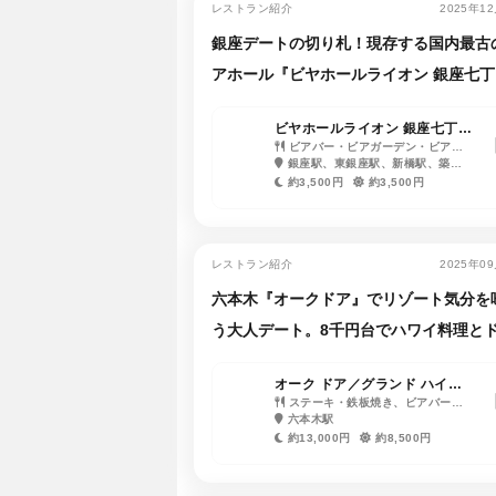
レストラン紹介
2025年1
銀座デートの切り札！現存する国内最古
アホール『ビヤホールライオン 銀座七丁
店』
ビヤホールライオン 銀座七丁目
店
ビアバー・ビアガーデン・ビアホ
ール、ステーキ・鉄板焼き
銀座駅、東銀座駅、新橋駅、築地
市場駅、汐留駅、日比谷駅、銀座一
約3,500円
約3,500円
丁目駅、内幸町駅、有楽町駅
レストラン紹介
2025年0
六本木『オークドア』でリゾート気分を
う大人デート。8千円台でハワイ料理と
ク10種が飲み放題！
オーク ドア／グランド ハイア
ット 東京
ステーキ・鉄板焼き、ビアバー・
ビアガーデン・ビアホール、ハンバ
六本木駅
ーガー
約13,000円
約8,500円