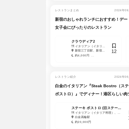
レストランまとめ
2024年0
新宿のおしゃれランチにおすすめ！デー
女子会にぴったりのレストラン
クラウディア2
イタリアン（イタリア
12
料理）、ピザ、ワイン
新宿三丁目駅、新宿御
苑前駅、新宿駅、新宿西
約4,000円
口駅
約1,000円
レストラン紹介
2024年0
白金のイタリアン『Steak Bostro（ス
ボストロ）』でディナー！港区らしい肉
トを
ステーキ ボストロ (旧ステーキ
エーダ)
イタリアン（イタリア料理）、ワ
イン
白金高輪駅
約20,000円