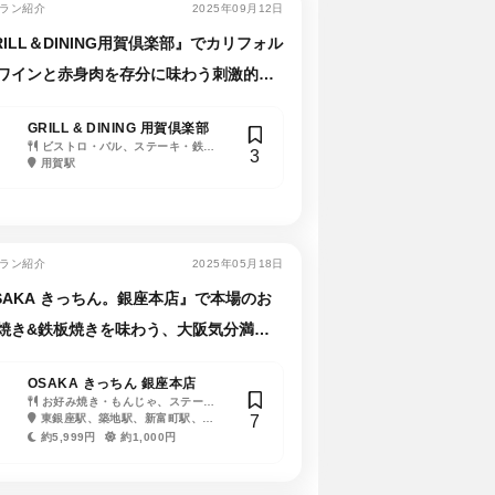
ラン紹介
2025年09月12日
RILL＆DINING用賀倶楽部』でカリフォル
ワインと赤身肉を存分に味わう刺激的な
トを！
GRILL & DINING 用賀倶楽部
ビストロ・バル、ステーキ・鉄板
3
焼き
用賀駅
ラン紹介
2025年05月18日
SAKA きっちん。銀座本店』で本場のお
焼き&鉄板焼きを味わう、大阪気分満載
ートを！
 コンラッ
OSAKA きっちん 銀座本店
Uké
Ma
ュッフェ、ス
お好み焼き・もんじゃ、ステー
居酒屋、和食・日本料
tha
2
7
10
橋駅、築地
キ・鉄板焼き
東銀座駅、築地駅、新富町駅、銀
理
虎ノ門ヒルズ駅、虎ノ
バー
座駅、築地市場駅、銀座一丁目駅、
門駅、神谷町駅、国会議
座
約5,999円
約1,000円
約4,000円
約
宝町駅
事堂前駅、六本木一丁目
駅
駅