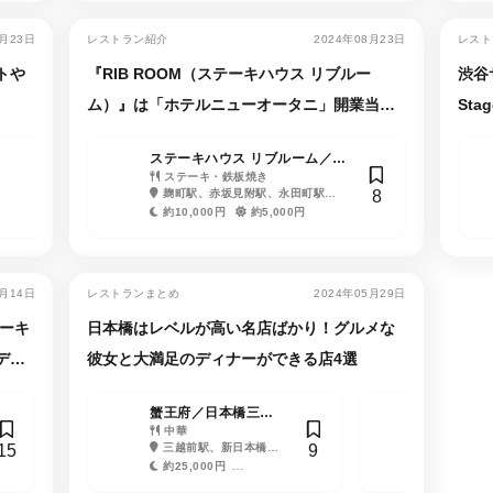
9月23日
レストラン紹介
2024年08月23日
レスト
トや
『RIB ROOM（ステーキハウス リブルー
渋谷サ
ム）』は「ホテルニューオータニ」開業当時
St
から愛される老舗レストラン
にも
東京キッチン
ステーキハウス リブルーム／ホ
イプシロン
洋食、ステーキ・鉄板
テルニューオータニ
ステーキ・鉄板焼き
イタリアン（イタリア
11
8
6
焼き、イタリアン（イタ
新宿三丁目駅、新宿
麹町駅、赤坂見附駅、永田町駅、
料理）
新宿御苑前駅、新宿三
リア料理）
駅、新宿西口駅、新宿御
四ツ谷駅、半蔵門駅
丁目駅
約6,000円
約10,000円
約5,000円
約6,000円
苑前駅、西武新宿駅
約1,000円
約1,000円
6月14日
レストランまとめ
2024年05月29日
テーキ
日本橋はレベルが高い名店ばかり！グルメな
デー
彼女と大満足のディナーができる店4選
蟹王府／日本橋三井
【閉店】WA
タワー・三井二号館
中華
山
ステーキ
15
9
三越前駅、新日本橋
人形町駅、
駅、日本橋駅、神田駅、
駅、浜町駅、
約25,000円
約35,000
大手町駅、小伝馬町駅
駅、馬喰横山
約3,500円