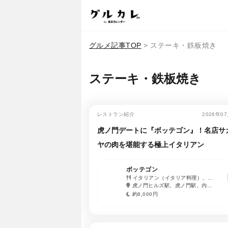
グルメ記事TOP
>
ステーキ・鉄板焼き
ステーキ・鉄板焼き
レストラン紹介
2026年0
虎ノ門デートに『ボッテゴン』！名店サ
ヤの肉を堪能する極上イタリアン
ボッテゴン
イタリアン（イタリア料理）、ス
テーキ・鉄板焼き、パスタ
虎ノ門ヒルズ駅、虎ノ門駅、内幸
町駅、霞ヶ関駅、神谷町駅、御成門
約8,000円
駅、新橋駅