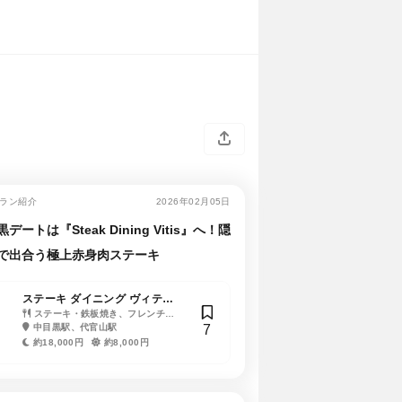
ラン紹介
2026年02月05日
デートは『Steak Dining Vitis』へ！隠
で出合う極上赤身肉ステーキ
ステーキ ダイニング ヴィティ
ス
ステーキ・鉄板焼き、フレンチ
7
（フランス料理）
中目黒駅、代官山駅
約18,000円
約8,000円