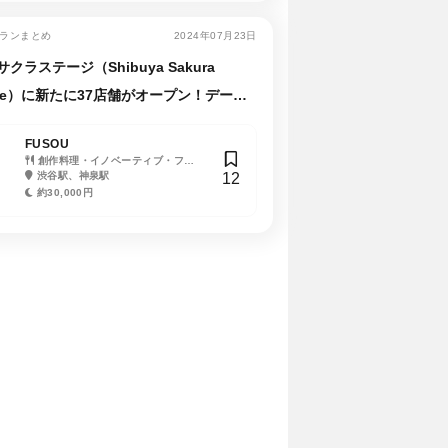
ュージョン
ランまとめ
2024年07月23日
クラステージ（Shibuya Sakura
age）に新たに37店舗がオープン！デート
おすすめの最新グルメを紹介
FUSOU
礼華
Restaurant
創作料理・イノベーティブ・フュ
中華、創作料理・イノ
Bellustar
フレンチ（フランス
12
3
ージョン
渋谷駅、神泉駅
ベーティブ・フュージョ
新宿御苑前駅、新宿三
理）
西武新宿駅、新宿西
ン、ワイン
丁目駅、四谷三丁目駅、
駅、新大久保駅、大久
約30,000円
約15,000円
約30,000円
千駄ヶ谷駅
駅、新宿駅、新宿三丁
約5,000円
約15,000円
駅、西新宿駅、東新宿
GYU 日
人形町 川田
イ
・鉄板焼き
和食・日本料理
本
12
9
水天宮前
人形町駅
ド
小伝馬町
駅
円
約
駅、茅場町
橋