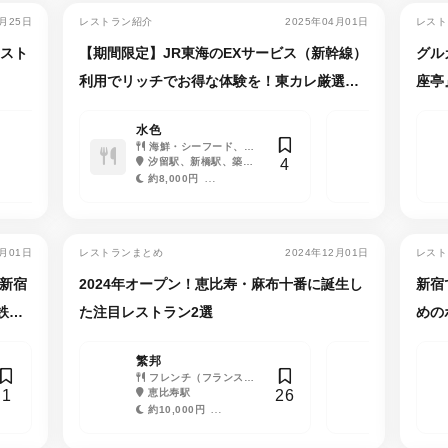
4月25日
レストラン紹介
2025年04月01日
レスト
レスト
【期間限定】JR東海のEXサービス（新幹線）
グル
利用でリッチでお得な体験を！東カレ厳選
座亭
「高層夜景」の名店10軒
Bistro yen
水色
たいめいけん
Peter／
フレンチ（フランス料
海鮮・シーフード、ダ
洋食
ュラ東京
フレンチ
37
4
1
理）、ビストロ・バル
茅場町駅、日本橋駅、
イニングバー、居酒屋
汐留駅、新橋駅、築地
日本橋駅、三越前駅、
理）、洋食、
日比谷駅、
人形町駅、水天宮前駅、
市場駅、東銀座駅、銀座
新日本橋駅、人形町駅、
（BAR）
銀座駅、銀座
約8,000円
約8,000円
約1,000円
約21,000
三越前駅
駅
茅場町駅、小伝馬町駅
内幸町駅、二
約2,000円
約1,000円
約1,000円
約7,200円
2月01日
レストランまとめ
2024年12月01日
レスト
新宿
2024年オープン！恵比寿・麻布十番に誕生し
新宿
鉄板
た注目レストラン2選
めの
繁邦
MIXTEKO 
フレンチ（フランス料
ワイン、
1
26
理）、ビストロ・バル、
恵比寿駅
食、海鮮・シ
麻布十番駅
ワイン、カフェ・喫茶店
ステーキ・鉄
約10,000円
約13,000
約3,000円
約2,500円