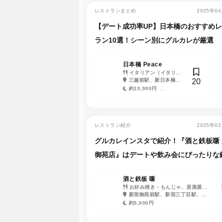
レストランまとめ
2025年0
【デート成功率UP】日本橋のおすすめ
ラン10選！シーン別にグルカレが厳選
日本橋 Peace
イタリアン（イタリア
20
料理）、創作料理・イノ
三越前駅、新日本橋
ベーティブ・フュージョ
駅、日本橋駅、人形町
約10,000円
ン、フレンチ（フランス
駅、小伝馬町駅、茅場町
約20,000円
料理）
駅、神田駅
レストラン紹介
2025年0
グルカレインスタで紹介！『酒と鉄板噺 
御苑店』はデートや飲み会にぴったりな
焼き店
酒と鉄板 噺
お好み焼き・もんじゃ、居酒屋、
ステーキ・鉄板焼き
新宿御苑前駅、新宿三丁目駅、四
谷三丁目駅
約5,000円