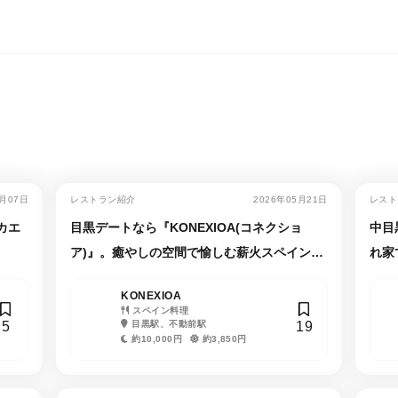
7月07日
レストラン紹介
2026年05月21日
レスト
カエ
目黒デートなら『KONEXIOA(コネクショ
中目黒
ア)』。癒やしの空間で愉しむ薪火スペイン料
れ家
理
KONEXIOA
スペイン料理
5
19
目黒駅、不動前駅
約10,000円
約3,850円