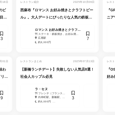
2月18日
レストラン紹介
2025年10月06日
レスト
のビ
西麻布『ロマンス お好み焼きとクラフトビー
『G
目
ル』。大人デートにぴったりな人気の鉄板焼
ニア
き居酒屋
デー
ロマンス お好み焼きとクラフト
ビール
ステーキ・鉄板焼き、お好み焼
3
7
き・もんじゃ、ダイニングバー
広尾駅
約8,000円
9月01日
レストランまとめ
2025年07月13日
レスト
味わ
【新橋ランチデート】失敗しない人気店8選！
『O
ドリン
社会人カップル必見
好み
のデ
ラ・セヌ
セリーズ／
フレンチ（フランス料
ド東京
洋食、ビ
9
3
理）、バー（BAR）、ウ
内幸町駅、新橋駅、日
イーツ
汐留駅、新
イスキー、日本酒・焼
比谷駅、銀座駅、汐留
市場駅
約8,000円
約9,000円
酎、ワイン
駅、虎ノ門駅
約3,000円
約4,500円