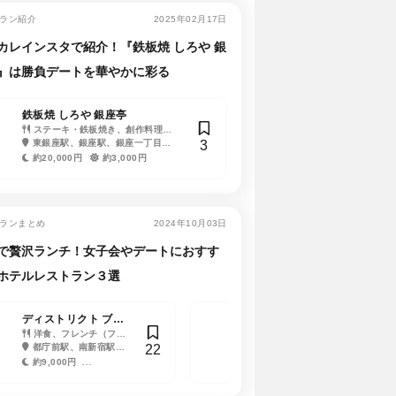
ラン紹介
2025年02月17日
カレインスタで紹介！『鉄板焼 しろや 銀
』は勝負デートを華やかに彩る
ザ・ペニンシ
鉄板焼 しろや 銀座亭
ブリアンツァ トウキ
Rossi
炭焼 TORI8
Din
（フランス料
ステーキ・鉄板焼き、創作料理・
ョウ
イタリアン（イタリア
イタリアン（イタリア
焼き鳥・串焼き・鳥
23
3
44
26
バー
有楽町駅、
イノベーティブ・フュージョン
東銀座駅、銀座駅、銀座一丁目
料理）、パスタ
日本橋駅、三越前駅、
料理）、バー（BAR）
外苑前駅、表参道駅
理
日本橋駅、茅場町駅
理
一丁目駅、
駅、有楽町駅、築地市場駅、日比谷
大手町駅、東京駅、新日
京橋駅、宝町駅、三越
ワ
目
円
約20,000円
約5,500円
約3,000円
約15,000円
約15,000円
約
重橋前駅
駅、築地駅、新橋駅、新富町駅
本橋駅、神田駅
駅、八丁堀駅、東京駅
番
約2,500円
ランまとめ
2024年10月03日
で贅沢ランチ！女子会やデートにおすす
ホテルレストラン３選
TOKYO
ディストリクト ブラ
カフェ／ハイアット
各国料理、洋
ッスリー・バー・ラ
洋食、フレンチ（フラ
リージェンシー 東京
フレンチ（フランス料
21
22
1
ーフード、
ンス料理）、ステーキ・
都庁前駅、南新宿駅、
理）、ビュッフェ
都庁前駅、西新宿駅、
ウンジ／キンプトン
板焼き
鉄板焼き、ラウンジ（ホ
初台駅、参宮橋駅
西新宿五丁目駅、新宿西
円
約9,000円
約7,000円
新宿東京
テルラウンジ）、創作料
口駅
約5,500円
約3,500円
理・イノベーティブ・フ