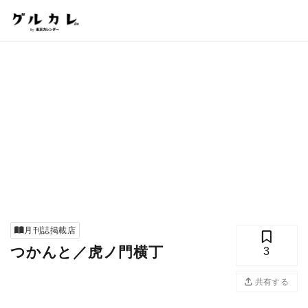
月刊誌掲載店
つかんと／虎ノ門横丁
3
共有する