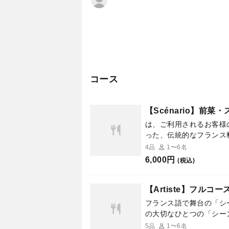
コース
【Scénario】前
は、ご利用されるお客様
った、伝統的なフランス
4品
1〜6名
6,000円
(税込)
【Artiste】フルコ
フランス語で舞台の「シ
の大切なひとつの「シー
料理をご提供いたします
5品
1〜6名