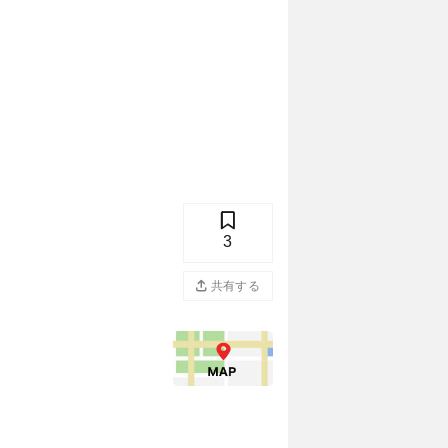
3
共有する