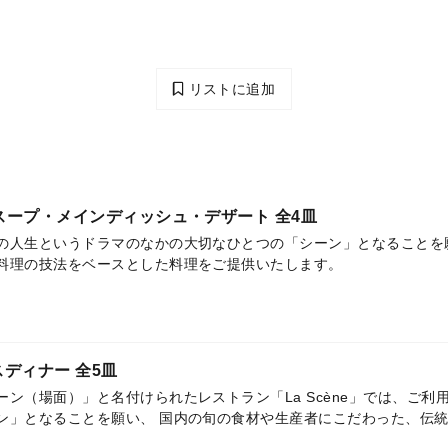
リストに追加
菜・スープ・メインディッシュ・デザート 全4皿
の人生というドラマのなかの大切なひとつの「シーン」となることを
料理の技法をベースとした料理をご提供いたします。
ースディナー 全5皿
ーン（場面）」と名付けられたレストラン「La Scène」では、ご
ン」となることを願い、 国内の旬の食材や生産者にこだわった、伝
。