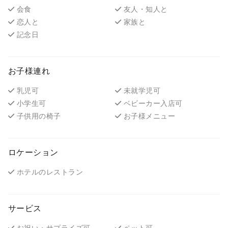
会食
友人・知人と
恋人と
家族と
記念日
お子様連れ
乳児可
未就学児可
小学生可
ベビーカー入店可
子供用の椅子
お子様メニュー
ロケーション
ホテルのレストラン
サービス
お祝い・サプライズ可
ペット可