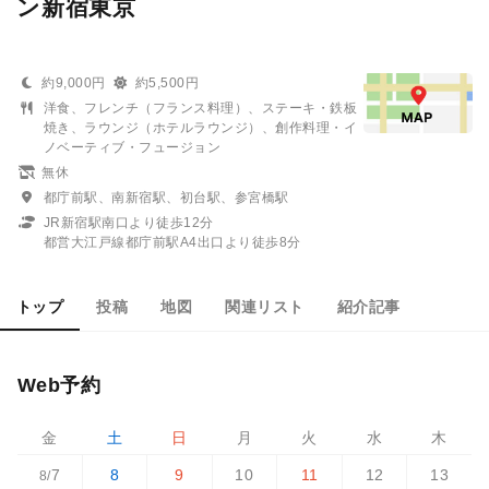
ン新宿東京
約9,000円
約5,500円
洋食、フレンチ（フランス料理）、ステーキ・鉄板
焼き、ラウンジ（ホテルラウンジ）、創作料理・イ
ノベーティブ・フュージョン
無休
都庁前駅、南新宿駅、初台駅、参宮橋駅
JR新宿駅南口より徒歩12分
都営大江戸線都庁前駅A4出口より徒歩8分
トップ
投稿
地図
関連リスト
紹介記事
Web予約
金
土
日
月
火
水
木
7
8
9
10
11
12
13
8/