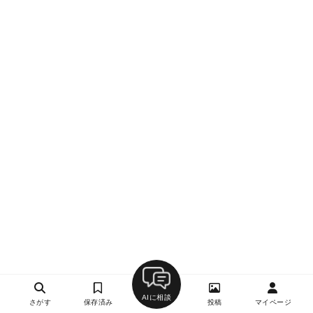
AIに相談
さがす
保存済み
投稿
マイページ