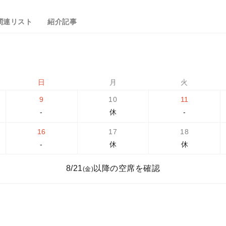
関連リスト
紹介記事
日
月
火
9
10
11
-
休
-
16
17
18
-
休
休
8/21
以降の空席を確認
(金)