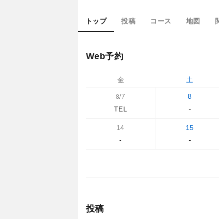
トップ
投稿
コース
地図
Web予約
金
土
7
8
8/
-
TEL
14
15
-
-
投稿