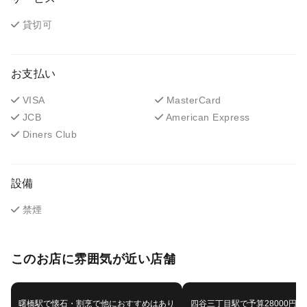
貸切可
お支払い
VISA
MasterCard
JCB
American Express
Diners Club
設備
禁煙
このお店に雰囲気が近い店舗
曙橋駅で懐石・割烹で他におすすめはあり
四谷三丁目駅で予算28000円