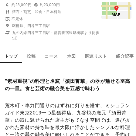
約28,000円
約23,000円
懐石・割烹、和食・日本料理
不定休
曙橋駅、四谷三丁目駅
丸の内線四谷三丁目駅・都営新宿線曙橋駅より徒歩
5分
トップ
投稿
コース
地図
関連リスト
紹介記事
”素材重視”の料理と名窯「須田菁華」の器が魅せる至高
の一皿。食と芸術の融合美を五感で味わう
荒木町・車力門通りのはずれに灯りを燈す、ミシュラン
ガイド東京2019一つ星獲得店。九谷焼の窯元「須田菁
華」の器に魅せられた店主がもてなす空間では、選び抜
かれた素材の持ち味を最大限に活かしたシンプルな料理
と一流の器の融合美に酔いしれることができる。予約は