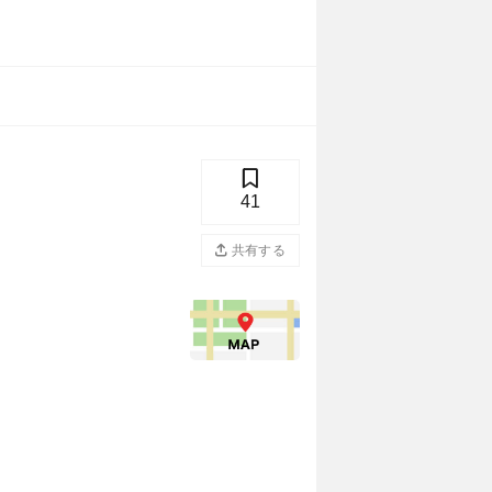
41
共有する