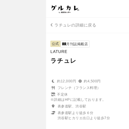
ラチュレの詳細に戻る
公式
月刊誌掲載店
LATURE
ラチュレ
約12,000円
約4,500円
フレンチ（フランス料理）
不定休
※詳細はHPに記載しております。
表参道駅、渋谷駅
表参道駅より徒歩６分
渋谷駅ヒカリエ出口より徒歩7分