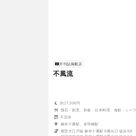
月刊誌掲載店
不風流
約17,500円
懐石・割烹、和食・日本料理、海鮮・シー
不定休
麻布十番駅、赤羽橋駅
都営大江戸線 麻布十番駅 6番出口 徒歩3分