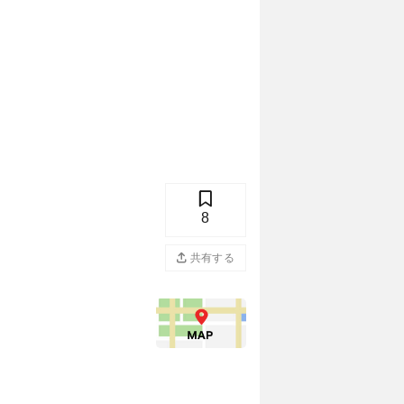
8
共有する