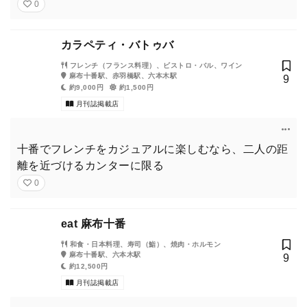
0
カラペティ・バトゥバ
フレンチ（フランス料理）、ビストロ・バル、ワイン
麻布十番駅、赤羽橋駅、六本木駅
9
約9,000円
約1,500円
月刊誌掲載店
十番でフレンチをカジュアルに楽しむなら、二人の距
離を近づけるカンターに限る
0
eat 麻布十番
和食・日本料理、寿司（鮨）、焼肉・ホルモン
麻布十番駅、六本木駅
9
約12,500円
月刊誌掲載店