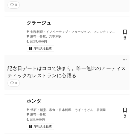
0
クラージュ
創作料理・イノベーティブ・フュージョン、フレンチ（フラ
ンス料理）
麻布十番駅、六本木駅
6
約25,000円
月刊誌掲載店
記念日デートはココで決まり。唯一無比のアーティス
ティックなレストランに心躍る
0
ホンダ
懐石・割烹、和食・日本料理、そば・うどん、居酒屋
麻布十番駅
5
約8,000円
月刊誌掲載店