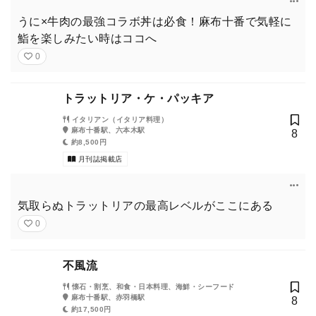
うに×牛肉の最強コラボ丼は必食！麻布十番で気軽に
鮨を楽しみたい時はココへ
0
トラットリア・ケ・パッキア
イタリアン（イタリア料理）
麻布十番駅、六本木駅
8
約8,500円
月刊誌掲載店
気取らぬトラットリアの最高レベルがここにある
0
不風流
懐石・割烹、和食・日本料理、海鮮・シーフード
麻布十番駅、赤羽橋駅
8
約17,500円