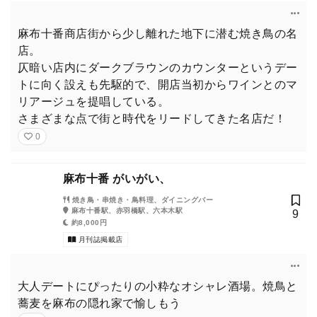
麻布十番商店街から少し離れた地下に潜む焼き鳥の名
店。
仄暗い店内にダークブラウンのカウンターというデー
トに向く設えも先駆的で、開店当初からワインとのマ
リアージュを提唱している。
さまざまな点で街と時代をリードしてきた名店だ！
0
麻布十番 がいがい、
焼き鳥・串焼き・鳥料理、ダイニングバー
麻布十番駅、赤羽橋駅、六本木駅
9
約8,000円
月刊誌掲載店
大人デートにぴったりの小粋なオシャレ酒場。焼鳥と
蕎麦を麻布の隠れ家で愉しもう