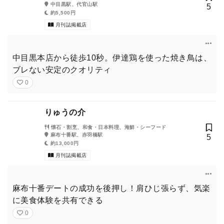
中目黒駅、代官山駅
5
約5,500円
月刊誌掲載店
中目黒本店から徒歩10秒。伊達鶏を使った焼き鳥は、
ブレない安定のクオリティ
0
りゅうの介
懐石・割烹、和食・日本料理、海鮮・シーフード
麻布十番駅、赤羽橋駅
5
約13,000円
月刊誌掲載店
麻布十番デートの成功を後押し！肩ひじ張らず、気楽
に美食体験を共有できる
0