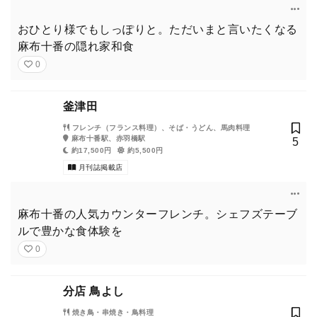
おひとり様でもしっぽりと。ただいまと言いたくなる
麻布十番の隠れ家和食
0
釜津田
フレンチ（フランス料理）、そば・うどん、馬肉料理
麻布十番駅、赤羽橋駅
5
約17,500円
約5,500円
月刊誌掲載店
麻布十番の人気カウンターフレンチ。シェフズテーブ
ルで豊かな食体験を
0
分店 鳥よし
焼き鳥・串焼き・鳥料理