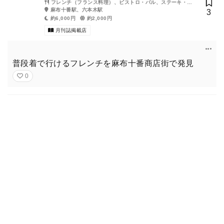
フレンチ（フランス料理）、ビストロ・バル、ステーキ・鉄
板焼き
麻布十番駅、六本木駅
3
約6,000円
約2,000円
月刊誌掲載店
普段着で行けるフレンチを麻布十番商店街で発見
0