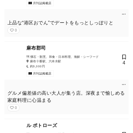
月刊誌掲載店
上品な“港区おでん”でデートをもっとしっぽりと
0
麻布郡司
懐石・割烹、和食・日本料理、海鮮・シーフード
麻布十番駅、六本木駅
4
約9,000円
月刊誌掲載店
グルメ偏差値の高い大人が集う店。深夜まで愉しめる
家庭料理に心温まる
0
ル ポトローズ