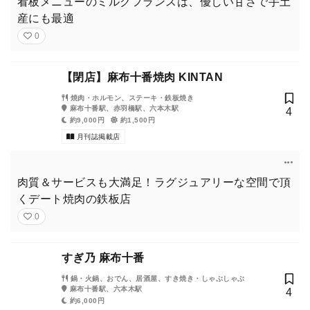
看板メニューのミルクフランスは、優しい甘さで手土
産にも最適
0
【閉店】麻布十番焼肉 KINTAN
焼肉・ホルモン、ステーキ・鉄板焼き
麻布十番駅、赤羽橋駅、六本木駅
4
約9,000円
約1,500円
月刊誌掲載店
肉質＆サービスも大満足！ラグジュアリーな空間で頂
くデート焼肉の鉄板店
0
すぎ乃 麻布十番
鍋・火鍋、おでん、居酒屋、すき焼き・しゃぶしゃぶ
麻布十番駅、六本木駅
4
約6,000円