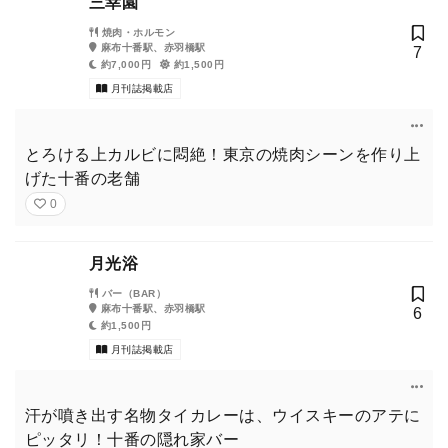
三幸園
焼肉・ホルモン
麻布十番駅、赤羽橋駅
7
約7,000円
約1,500円
月刊誌掲載店
とろける上カルビに悶絶！東京の焼肉シーンを作り上
げた十番の老舗
0
月光浴
バー（BAR）
麻布十番駅、赤羽橋駅
6
約1,500円
月刊誌掲載店
汗が噴き出す名物タイカレーは、ウイスキーのアテに
ピッタリ！十番の隠れ家バー