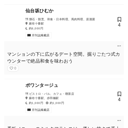
仙台坂ひむか
懐石・割烹、和食・日本料理、馬肉料理、居酒屋
麻布十番駅
4
約6,000円
月刊誌掲載店
マンションの下に広がるデート空間。掘りごたつ式カ
ウンターで絶品和食を味わおう
0
ポワンタージュ
ビストロ・バル、カフェ・喫茶店
麻布十番駅、赤羽橋駅
4
約1,000円
約1,000円
月刊誌掲載店