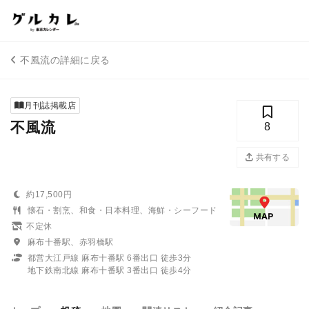
不風流の詳細に戻る
月刊誌掲載店
不風流
8
共有する
約17,500円
懐石・割烹、和食・日本料理、海鮮・シーフード
不定休
麻布十番駅、赤羽橋駅
都営大江戸線 麻布十番駅 6番出口 徒歩3分
地下鉄南北線 麻布十番駅 3番出口 徒歩4分