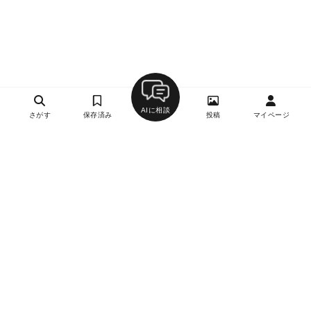
AIに相談
さがす
保存済み
投稿
マイページ