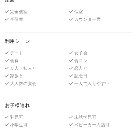
完全個室
個室
半個室
カウンター席
利用シーン
デート
女子会
会食
合コン
友人・知人と
恋人と
家族と
記念日
大人数の宴会
一人で入りやすい
お子様連れ
乳児可
未就学児可
小学生可
ベビーカー入店可