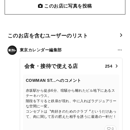
このお店に写真を投稿
このお店を含むユーザーのリスト
東京カレンダー編集部
会食・接待で使える店
254
COWMAN ST...へのコメント
赤坂駅から徒歩6分、喧騒から離れたビル地下にあるス
テーキハウス。
階段を下りると鉄扉が現れ、中に入ればラグジュアリー
な空間に一変。
コンセプトは〝肉好きのためのクラブ〞というだけあっ
て、肉に関して舌の肥えた相手を誘うに最適の一軒だ！
0