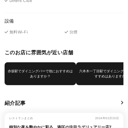
Diners Club
設備
無料Wi-Fi
分煙
このお店に雰囲気が近い店舗
赤坂駅でダイニングバーで他におすすめは
六本木一丁目駅でダイニングバ
ありますか？
すすめはありますか
紹介記事
レストランまとめ
2024年02月23日
特別な夜を艶やかに彩る、港区の注目ラグジュアリー店7