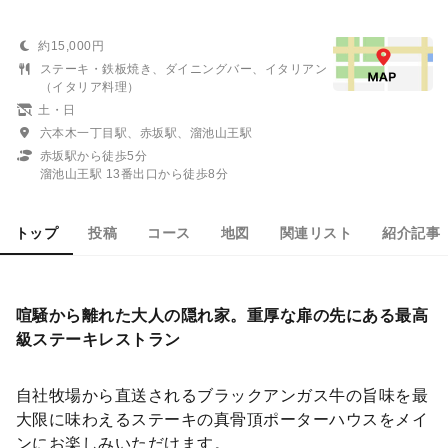
約15,000円
ステーキ・鉄板焼き、ダイニングバー、イタリアン
（イタリア料理）
土・日
六本木一丁目駅、赤坂駅、溜池山王駅
赤坂駅から徒歩5分
溜池山王駅 13番出口から徒歩8分
トップ
投稿
コース
地図
関連リスト
紹介記事
喧騒から離れた大人の隠れ家。重厚な扉の先にある最高
級ステーキレストラン
自社牧場から直送されるブラックアンガス牛の旨味を最
大限に味わえるステーキの真骨頂ポーターハウスをメイ
ンにお楽しみいただけます。