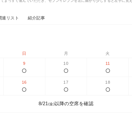
えてまっすぐ進んでいただき、セブンイレブンを左に曲がり少しすると左手に見
関連リスト
紹介記事
日
月
火
9
10
11
16
17
18
8/21
以降の空席を確認
(金)