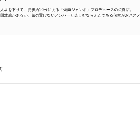
人坂を下りて、徒歩約10分にある『焼肉ジャンボ』プロデュースの焼肉店。
で開放感があるが、気の置けないメンバーと楽しむならふたつある個室がおスス
店