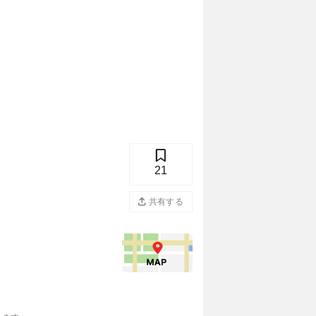
21
共有する