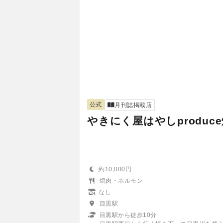
公式
月刊誌掲載店
やきにく屋はやしproduc
約10,000円
焼肉・ホルモン
なし
目黒駅
目黒駅から徒歩10分