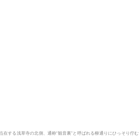
点在する浅草寺の北側、通称“観音裏”と呼ばれる柳通りにひっそり佇