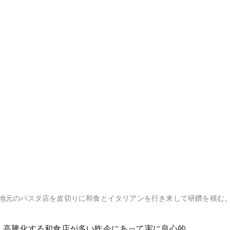
地元のパスタ店を皮切りに和食とイタリアンを行き来して研鑽を積む。
0と、高騰化する和食店が多い昨今にあって実に良心的。