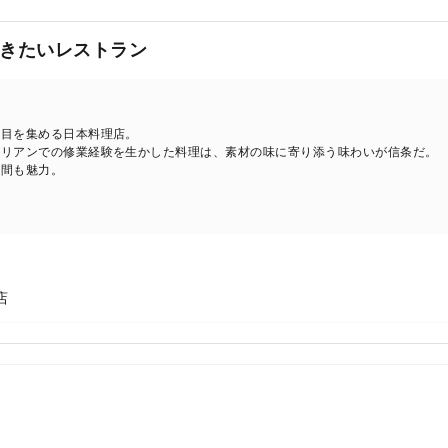
きたいレストラン
注目を集める日本料理店。
タリアンでの修業経験を生かした料理は、素材の味に寄り添う味わいが信条だ。
空間も魅力。
店