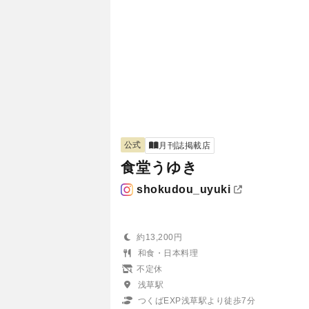
公式
月刊誌掲載店
食堂うゆき
shokudou_uyuki
約13,200円
和食・日本料理
不定休
浅草駅
つくばEXP浅草駅より徒歩7分