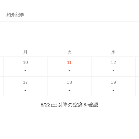
紹介記事
月
火
水
10
11
12
-
-
-
17
18
19
-
-
-
8/22
以降の空席を確認
(土)