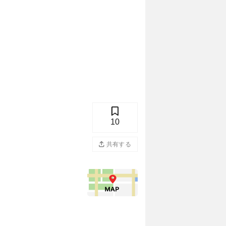
10
共有する