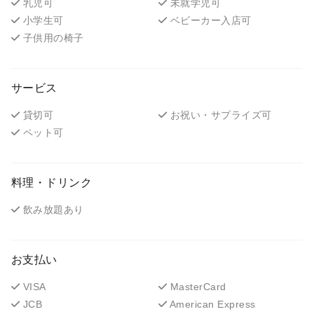
乳児可
未就学児可
小学生可
ベビーカー入店可
子供用の椅子
サービス
貸切可
お祝い・サプライズ可
ペット可
料理・ドリンク
飲み放題あり
お支払い
VISA
MasterCard
JCB
American Express