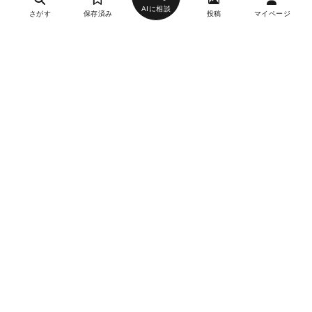
AIに相談
さがす
保存済み
投稿
マイページ
ヘルプ・お問い合わせ
エリア別デートにおすすめのレストラン