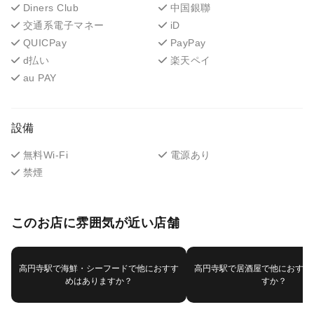
Diners Club
中国銀聯
交通系電子マネー
iD
QUICPay
PayPay
d払い
楽天ペイ
au PAY
設備
無料Wi-Fi
電源あり
禁煙
このお店に雰囲気が近い店舗
高円寺駅で海鮮・シーフードで他におすす
高円寺駅で居酒屋で他におすす
めはありますか？
すか？