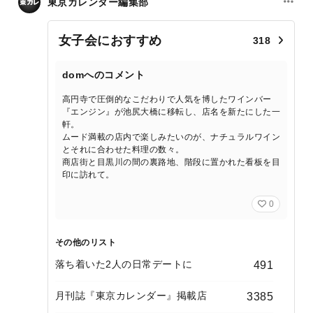
東京カレンダー編集部
女子会におすすめ
318
domへのコメント
高円寺で圧倒的なこだわりで人気を博したワインバー
『エンジン』が池尻大橋に移転し、店名を新たにした一
軒。
ムード満載の店内で楽しみたいのが、ナチュラルワイン
とそれに合わせた料理の数々。
商店街と目黒川の間の裏路地、階段に置かれた看板を目
印に訪れて。
0
その他のリスト
落ち着いた2人の日常デートに
491
月刊誌『東京カレンダー』掲載店
3385