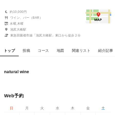
約10,000円
ワイン、バー（BAR）
水曜,木曜
池尻大橋駅
東急田園都市線「池尻大橋駅」東口から徒歩２分
トップ
投稿
コース
地図
関連リスト
紹介記事
natural wine
Web予約
日
月
火
水
木
金
土