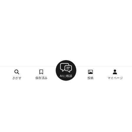
AIに相談
さがす
保存済み
投稿
マイページ