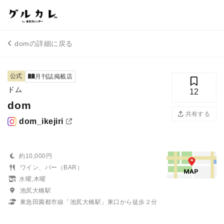
domの詳細に戻る
公式
月刊誌掲載店
ドム
12
dom
共有する
dom_ikejiri
約10,000円
ワイン、バー（BAR）
水曜,木曜
池尻大橋駅
東急田園都市線「池尻大橋駅」東口から徒歩２分