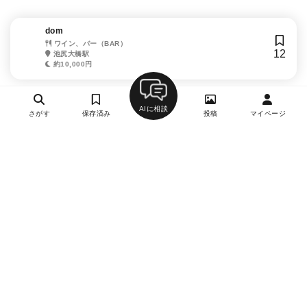
dom
ワイン、バー（BAR）
12
池尻大橋駅
約10,000円
AIに相談
さがす
保存済み
投稿
マイページ