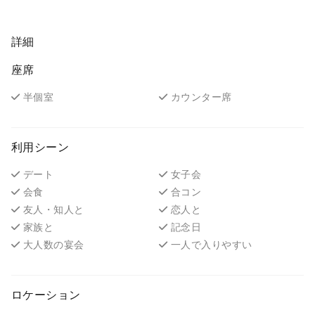
詳細
座席
半個室
カウンター席
利用シーン
デート
女子会
会食
合コン
友人・知人と
恋人と
家族と
記念日
大人数の宴会
一人で入りやすい
ロケーション