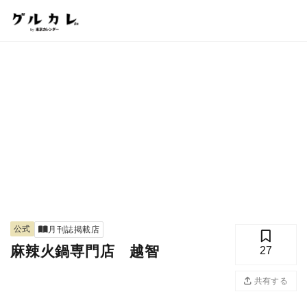
公式
月刊誌掲載店
麻辣火鍋専門店 越智
27
共有する