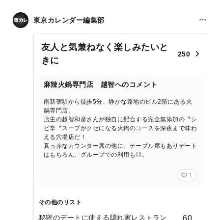
東京カレンダー編集部
友人と気兼ねなく楽しみたいと
250
きに
麻辣火鍋専門店 越智へのコメント
南新宿駅から徒歩5分、静かな路地のビル2階にある火
鍋専門店。
店主の越智和彦さんが独自に配合する完全無添加の〝シ
ビ辛〞スープがクセになる火鍋のコースを深夜まで味わ
える穴場店だ！
真っ赤なカウンター席の他に、テーブル席もありデート
はもちろん、グループでの利用も◎。
1
その他のリスト
秘密のデートに使える隠れ家レストラン
60