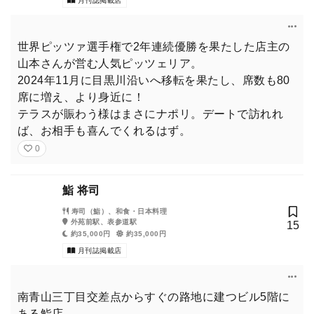
月刊誌掲載店
世界ピッツァ選手権で2年連続優勝を果たした店主の
山本さんが営む人気ピッツェリア。
2024年11月に目黒川沿いへ移転を果たし、席数も80
席に増え、より身近に！
テラスが賑わう様はまさにナポリ。デートで訪れれ
ば、お相手も喜んでくれるはず。
0
鮨 将司
寿司（鮨）、和食・日本料理
外苑前駅、表参道駅
15
約35,000円
約35,000円
月刊誌掲載店
東京カレンダー（東カレ）2026年2月号は2名の美女を背徳と上
質にそれぞれご招待。
南青山三丁目交差点からすぐの路地に建つビル5階に
ある鮨店。