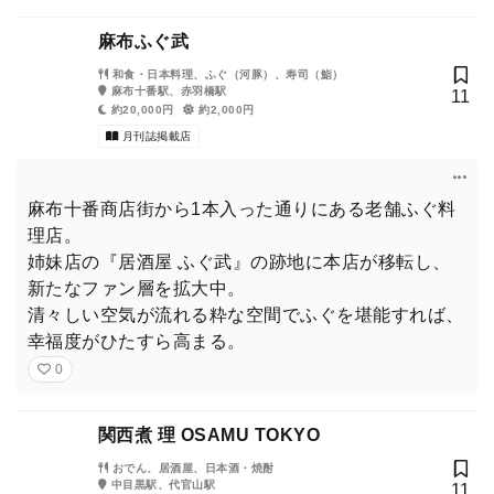
麻布ふぐ武
和食・日本料理、ふぐ（河豚）、寿司（鮨）
麻布十番駅、赤羽橋駅
11
約20,000円
約2,000円
月刊誌掲載店
麻布十番商店街から1本入った通りにある老舗ふぐ料
理店。
姉妹店の『居酒屋 ふぐ武』の跡地に本店が移転し、
新たなファン層を拡大中。
清々しい空気が流れる粋な空間でふぐを堪能すれば、
幸福度がひたすら高まる。
0
関西煮 理 OSAMU TOKYO
おでん、居酒屋、日本酒・焼酎
中目黒駅、代官山駅
11