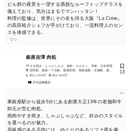
ビル群の夜景を一望する洒脱なルーフトップテラスを
備えており、気分はまるでマンハッタン！
料理の監修は、世界にその名を誇る大阪『La Cime』
の高田裕介シェフが手がけており、一流料理人のセン
スを体感できる。
0
銀座吉澤 肉処
すき焼き・しゃぶしゃぶ、焼肉・ホルモン、和食・日本料理
宝町駅、銀座一丁目駅、新富町駅、東銀座駅、京橋駅、築地
13
駅、銀座駅、有楽町駅、八丁堀駅
約12,000円
約2,900円
月刊誌掲載店
東銀座駅から徒歩5分にある創業大正13年の老舗和牛
卸元が営む肉処。
焼肉やすき焼き、しゃぶしゃぶなど、好みのスタイル
を選べるのが魅力。
高級感のある店内には、ゆとりのあるソファ席を備