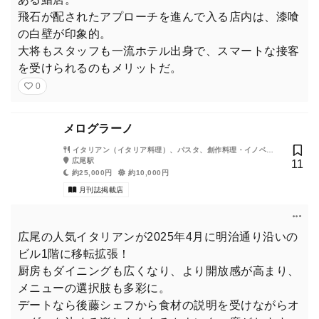
“背徳の聖地”と名高い、映えも味も極める焼肉店に降り立ったの
飛石が配されたアプローチを進んで入る店内は、漆喰
は、2025年に女優として飛躍した山下美月さん。
の白壁が印象的。
想像を超える誘惑の景色に陥落する山下美月さんを見られるの
大将もスタッフも一流ホテル出身で、スマートな接客
は、東京カレンダー（東カレ）2026年2月号だけ。
を受けられるのもメリットだ。
0
丙午（ひのえうま）の女RIKACO（リカコ）さんと
メログラーノ
は日本料理へ
イタリアン（イタリア料理）、パスタ、創作料理・イノベー
ティブ・フュージョン
広尾駅
11
約25,000円
約10,000円
月刊誌掲載店
広尾の人気イタリアンが2025年4月に明治通り沿いの
ビル1階に移転拡張！
厨房もダイニングも広くなり、より開放感が高まり、
メニューの選択肢も多彩に。
デートなら後藤シェフから食材の説明を受けながらオ