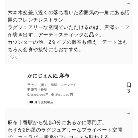
六本木交差点近くの落ち着いた雰囲気の一角にある話
題のフレンチレストラン。
ラグジュアリーな空間でいただけるのは、唐澤シェフ
が紡ぎ出す、アーティスティックな品々。
カウンターの他、2タイプの個室も備え、デートはも
ちろん会食や接待にもおすすめ。
0
かにじぇんぬ 麻布
かに（蟹）、海鮮・シーフード
麻布十番駅
3
約50,000円
約50,000円
月刊誌掲載店
麻布十番駅から徒歩3分にあるかに専門店。
わずか2部屋のラグジュアリーなプライベート空間
で、カニラバー感涙のフルコースを味わえる。