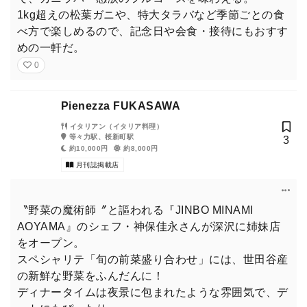
1kg超えの松葉ガニや、特大タラバなど季節ごとの食
べ方で楽しめるので、記念日や会食・接待にもおすす
めの一軒だ。
0
Pienezza FUKASAWA
イタリアン（イタリア料理）
等々力駅、桜新町駅
3
約10,000円
約8,000円
月刊誌掲載店
〝野菜の魔術師〞と謳われる『JINBO MINAMI
AOYAMA』のシェフ・神保佳永さんが深沢に姉妹店
をオープン。
スペシャリテ「旬の前菜盛り合わせ」には、世田谷産
の新鮮な野菜をふんだんに！
ディナータイムは夜景に包まれたような雰囲気で、デ