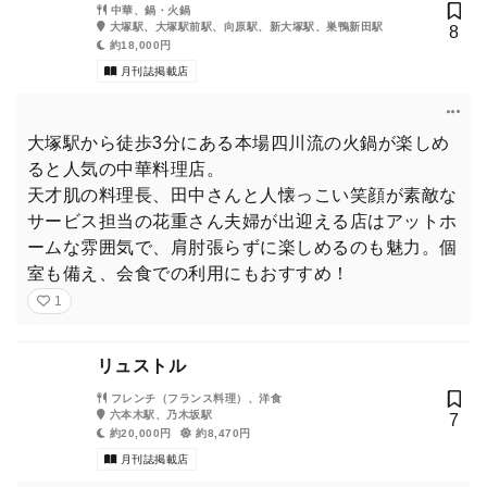
中華、鍋・火鍋
大塚駅、大塚駅前駅、向原駅、新大塚駅、巣鴨新田駅
8
約18,000円
月刊誌掲載店
大塚駅から徒歩3分にある本場四川流の火鍋が楽しめ
ると人気の中華料理店。
天才肌の料理長、田中さんと人懐っこい笑顔が素敵な
サービス担当の花重さん夫婦が出迎える店はアットホ
ームな雰囲気で、肩肘張らずに楽しめるのも魅力。個
室も備え、会食での利用にもおすすめ！
1
リュストル
フレンチ（フランス料理）、洋食
六本木駅、乃木坂駅
7
約20,000円
約8,470円
月刊誌掲載店