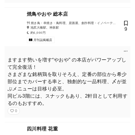
東京カレンダー（東カレ）2026年2月号『背徳の年
末、上質な年始。』のお求めは、お近くの書店・コ
焼鳥やおや 総本店
ンビニ・Amazonで。
焼き鳥・串焼き・鳥料理、居酒屋、創作料理・イノベーティ
ブ・フュージョン
池尻大橋駅、神泉駅
9
約6,000円
月刊誌掲載店
今月の『東京カレンダー』は「背徳の年末、上質な年始」。年末
ますます勢いを増す“やおや” の本店がパワーアップし
年始は美食三昧で駆け抜けろ！
て完全復活！
月刊誌『東京カレンダー』は、毎月21日頃の発売です。お近くの
さまざまな銘柄鶏を取りそろえ、定番の部位から希少
書店、コンビニでお求めいただけます。
部位までカバーする串と、独創的な一品料理、〆が並
ぶメニューは目移り必至。
ぜひ話題のレストランをチェックして、外せないシーンでご活用
同ビル3階には、スナックもあり、2軒目として利用す
ください！
るのもおすすめ。
0
購入はこちら
四川料理 花重