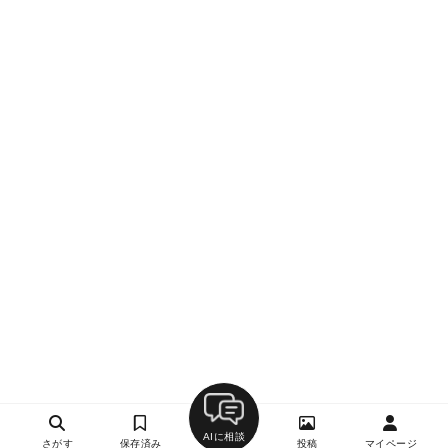
AIに相談
さがす
保存済み
投稿
マイページ