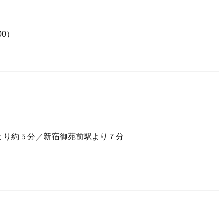
:00）
より約５分／新宿御苑前駅より７分