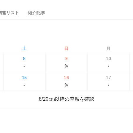
関連リスト
紹介記事
土
日
月
8
9
10
-
休
-
15
16
17
-
休
-
8/20
以降の空席を確認
(木)