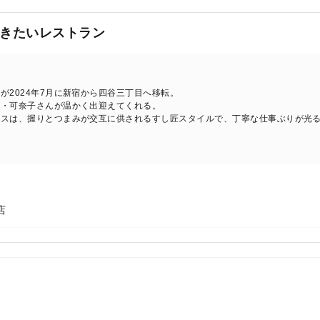
きたいレストラン
が2024年7月に新宿から四谷三丁目へ移転。
将・可奈子さんが温かく出迎えてくれる。
ースは、握りとつまみが交互に供されるすし匠スタイルで、丁寧な仕事ぶりが光
店