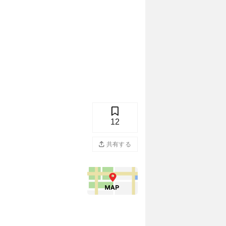
12
共有する