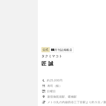
公式
月刊誌掲載店
タクミマコト
匠 誠
約25,000円
寿司（鮨）
日曜日
新宿御苑前駅、曙橋駅
メトロ丸の内線四谷三丁目駅より約５分／