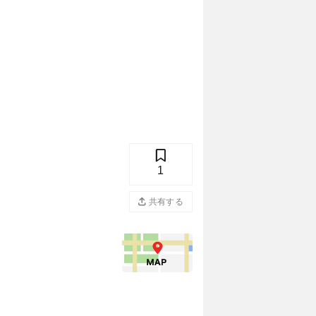
1
共有する