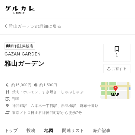
雅山ガーデンの詳細に戻る
月刊誌掲載店
GAZAN GARDEN
1
雅山ガーデン
共有する
約15,000円
約1,500円
焼肉・ホルモン、すき焼き・しゃぶしゃぶ
日曜
神谷町駅、六本木一丁目駅、赤羽橋駅、麻布十番駅
東京メトロ日比谷線神谷町駅から徒歩7分
トップ
投稿
地図
関連リスト
紹介記事