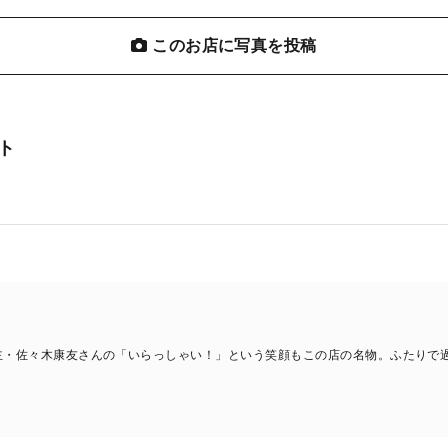
このお店に写真を投稿
ト
。
主・佐々木康友さんの「いらっしゃい！」という笑顔もこの店の名物。ふたりで