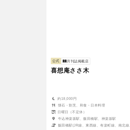
公式
月刊誌掲載店
喜想庵ささ木
約18,000円
懐石・割烹、和食・日本料理
日曜日（不定休）
牛込神楽坂駅、飯田橋駅、神楽坂駅
飯田橋駅(JR線、東西線、有楽町線、南北線