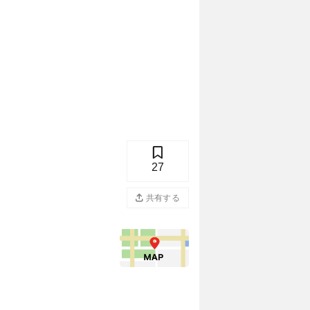
27
共有する