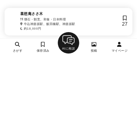
喜想庵ささ木
懐石・割烹、和食・日本料理
27
牛込神楽坂駅、飯田橋駅、神楽坂駅
約18,000円
AIに相談
さがす
保存済み
投稿
マイページ