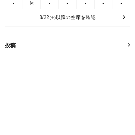
-
休
-
-
-
-
-
8/22
以降の空席を確認
(土)
投稿