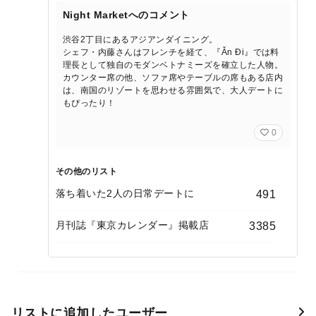
Night Marketへのコメント
渋谷2丁目にあるアジアンダイニング。
シェフ・内藤さんはフレンチを経て、『Ǎn Ði』では料
理長として独自のモダンベトナミーズを確立した人物。
カウンター席の他、ソファ席やテーブルの席もある店内
は、南国のリゾートを思わせる雰囲気で、大人デートに
もぴったり！
0
その他のリスト
落ち着いた2人の日常デートに
491
月刊誌『東京カレンダー』掲載店
3385
リストに追加したユーザー