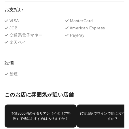
お支払い
VISA
MasterCard
JCB
American Express
交通系電子マネー
PayPay
楽天ペイ
設備
禁煙
このお店に雰囲気が近い店舗
予算8000円のイタリアン（イタリア料
代官山駅でワインで他におすす
理）で他におすすめはありますか？
すか？