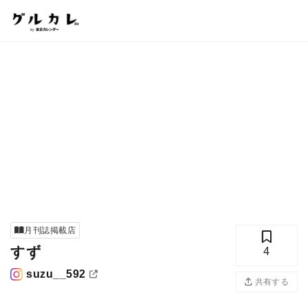
月刊誌掲載店
すず
4
suzu__592
共有する