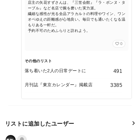
店主の矢花すずさんは、『三笠会館』『ラ・ボンヌ・タ
ーブル』など名店で腕を磨いた実力派。
繊細な感性が光る全品アラカルトの料理やワイン、ワン
オペゆえの距離感が心地良い。毎日でも通いたくなる温
もりある一軒だ。
予約不可のためふらりと訪れよう。
0
その他のリスト
落ち着いた2人の日常デートに
491
月刊誌『東京カレンダー』掲載店
3385
リストに追加したユーザー