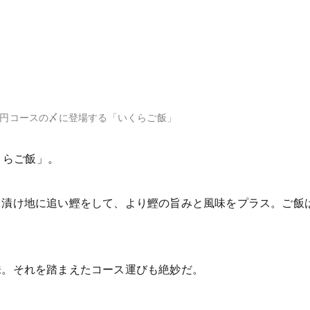
00円コースの〆に登場する「いくらご飯」
くらご飯」。
。漬け地に追い鰹をして、より鰹の旨みと風味をプラス。ご飯
味。それを踏まえたコース運びも絶妙だ。