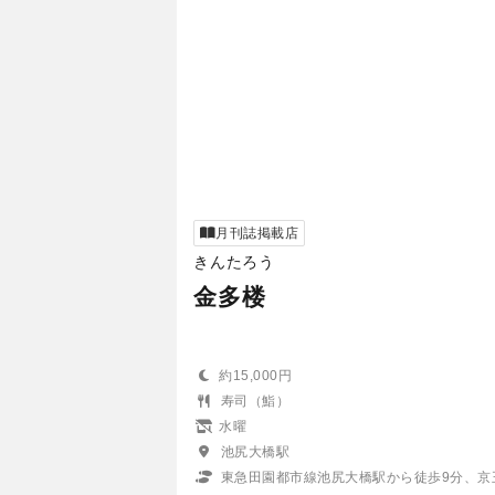
月刊誌掲載店
きんたろう
金多楼
約15,000円
寿司（鮨）
水曜
池尻大橋駅
東急田園都市線池尻大橋駅から徒歩9分、京