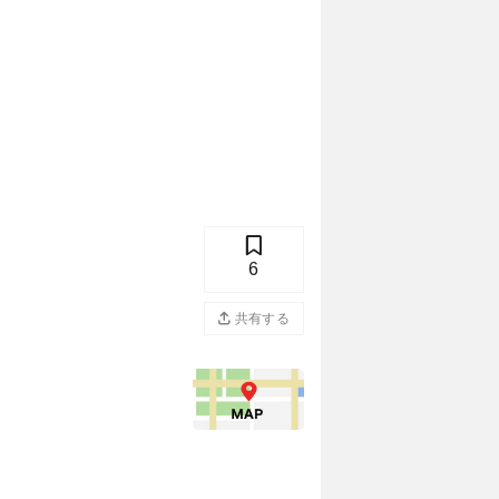
6
共有する