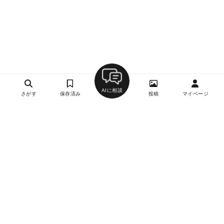
AIに相談
さがす
保存済み
投稿
マイページ