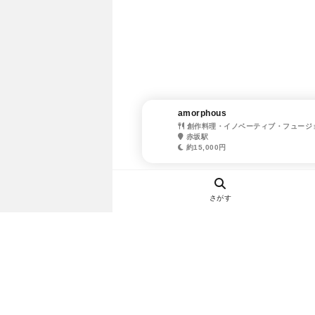
amorphous
創作料理・イノベーティブ・フュージ
赤坂駅
約15,000円
さがす
ヘルプ・お問い合わせ