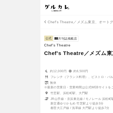
Chef's Theatre／メズム東京、オ
公式
月刊誌掲載店
Chef's Theatre
Chef's Theatre／
約12,000円
約6,500円
フレンチ（フランス料理）、ビストロ・バ
無休
※最新の営業日・営業時間は公式WEBサイトをご確認くだ
竹芝駅、浜松町駅、大門駅
JR山手線・京浜東北線 / モノレール 浜松
新交通ゆりかもめ 竹芝駅より徒歩3分
都営大江戸線 / 浅草線 大門駅より徒歩7分