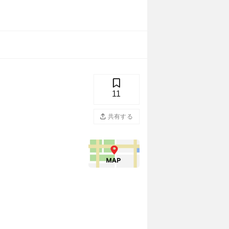
11
共有する