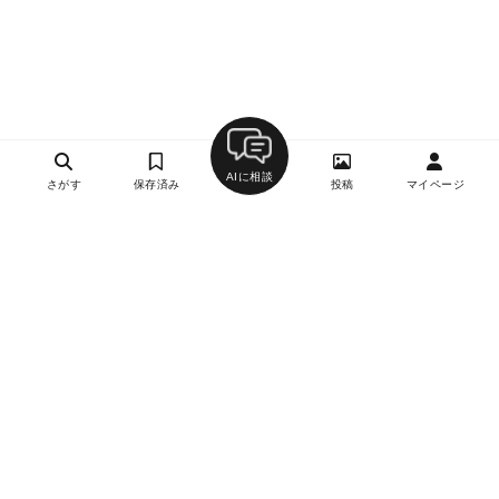
AIに相談
さがす
保存済み
投稿
マイページ