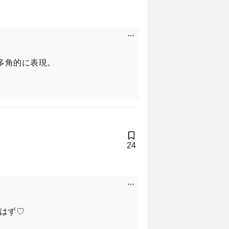
多角的に表現。
24
はず♡