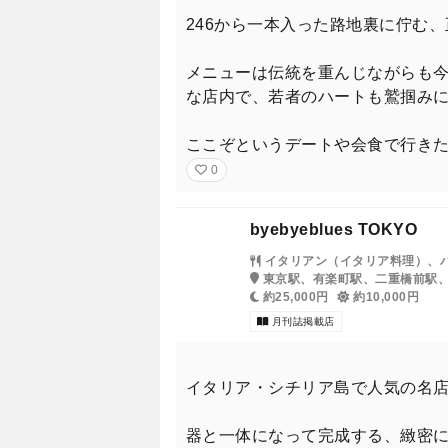
246から一本入った路地裏に佇む
メニューは伝統を重んじながらも
な店内で、若者のハートも鷲掴み
ここぞというデートや会食で行き
0
byebyeblues TOKYO
イタリアン（イタリア料理）、
東京駅、有楽町駅、二重橋前駅
約25,000円
約10,000円
月刊誌掲載店
イタリア・シチリア島で人気の名
器と一体になって完成する、緻密