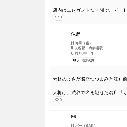
店内はエレガントな空間で、デー
0
仲野
寿司（鮨）
渋谷駅、表参道駅
約35,000円
月刊誌掲載店
素材のよさが際立つつまみと江戸
大将は、渋谷で名を馳せた名店『
0
86
バー（BAR）