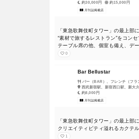
約30,000円
約15,000円
月刊誌掲載店
「東急歌舞伎町タワー」の最上部
“素材で旅するレストラン”をコン
テーブル席の他、個室も備え、デ
0
Bar Bellustar
バー（BAR）、フレンチ（フラ
西武新宿駅、新宿西口駅、新大
約8,000円
月刊誌掲載店
「東急歌舞伎町タワー」の最上部
クリエイティビティ溢れるカクテ
1