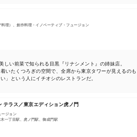
ア料理）、創作料理・イノベーティブ・フュージョン
の美しい前菜で知られる目黒『リナシメント』の姉妹店。
ち着いたくつろぎの空間で、全席から東京タワーが見えるのも
たい」という人にイチオシのレストランだ。
デン テラス／東京エディション虎ノ門
ュージョン
本木一丁目駅、虎ノ門駅、御成門駅