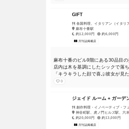
GIFT
各国料理、イタリアン（イタリ
麻布十番駅
約12,000円
約6,000円
月刊誌掲載店
麻布十番のビル9階にある30品目
店内は木を基調にしたシックで落
「キラキラした顔で喜ぶ彼女が見
0
ジェイド ルーム + ガー
創作料理・イノベーティブ・フ
神谷町駅、虎ノ門ヒルズ駅、六
約20,000円
約13,000円
月刊誌掲載店