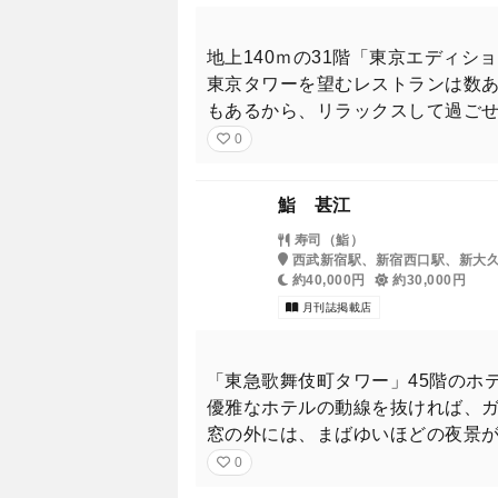
地上140ｍの31階「東京エディ
東京タワーを望むレストランは数
もあるから、リラックスして過ご
0
鮨 甚江
寿司（鮨）
西武新宿駅、新宿西口駅、新大
約40,000円
約30,000円
月刊誌掲載店
「東急歌舞伎町タワー」45階のホテル
優雅なホテルの動線を抜ければ、
窓の外には、まばゆいほどの夜景
0