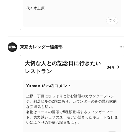
代々木上原
0
東京カレンダー編集部
大切な人との記念日に行きたい
344
レストラン
Yumanitéへのコメント
上原一丁目にひっそりと佇む話題のカウンターフレン
チ。雑居ビルの2階にあり、カウンターのみの隠れ家的
な雰囲気も魅力。
名物はコースの冒頭で5種類登場するフィンガーフー
ド。実力派シェフのユーモアが詰まったキュートな佇ま
いにふたりの距離も縮まるはず。