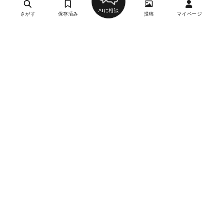
AIに相談
さがす
保存済み
投稿
マイページ
ヘルプ・お問い合わせ
エリア別デートにおすすめのレストラン