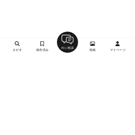
AIに相談
さがす
保存済み
投稿
マイページ