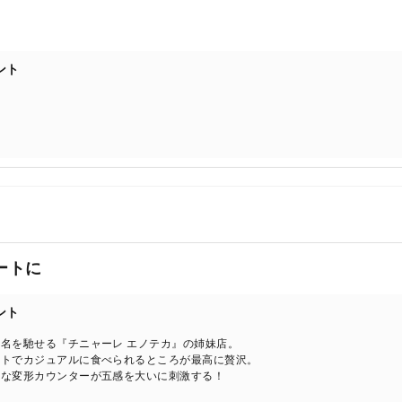
ント
ートに
ント
名を馳せる『チニャーレ エノテカ』の姉妹店。
ルトでカジュアルに食べられるところが最高に贅沢。
」な変形カウンターが五感を大いに刺激する！