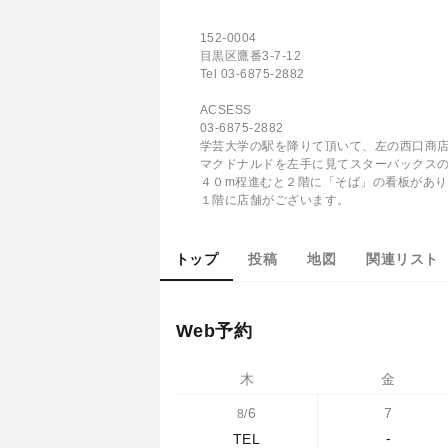
152-0004
目黒区鷹番3-7-12
Tel 03-6875-2882
ACSESS
03-6875-2882
学芸大学の駅を降りて頂いて、左の西口商
マクドナルドを左手に見てスターバックス
４０m程進むと２階に「そば」の看板があり
１階に店舗がございます。
トップ
投稿
地図
関連リスト
Web予約
木
金
6
7
8/
-
TEL