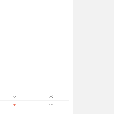
火
水
11
12
-
-