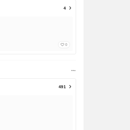
4
0
491