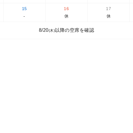
15
16
17
-
休
休
8/20
以降の空席を確認
(木)