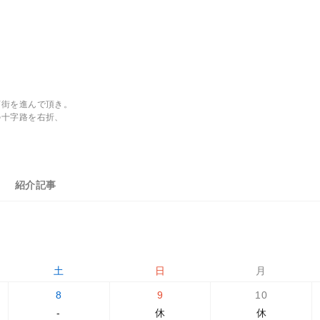
店街を進んで頂き。
の十字路を右折、
紹介記事
土
日
月
8
9
10
-
休
休